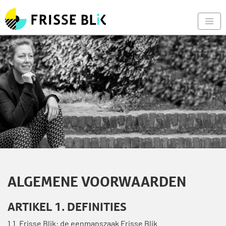
Frisse Blik - Naar de begin
Nav
ALGEMENE VOORWAARDEN
ARTIKEL 1. DEFINITIES
1.1. Frisse Blik: de eenmanszaak Frisse Blik