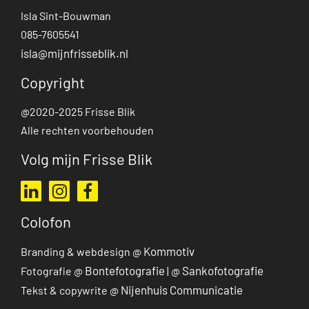
Isla Sint-Bouwman
085-7605541
isla@mijnfrisseblik.nl
Copyright
@2020-2025 Frisse Blik
Alle rechten voorbehouden
Volg mijn Frisse Blik
Ga naar mijn LinkedIn profiel
Ga naar mijn Instagram profiel
Ga naar mijn Facebook pagina
Colofon
Kommotiv
Branding & webdesign @
Bontefotografie
Sankofotografie
Fotografie @
| @
Nijenhuis Communicatie
Tekst & copywrite @