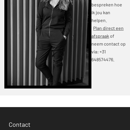
bespreken hoe
ik jou kan
helpen.
Plan direct een
afspraak
of
neem contact op
via: +31
648574476.
Contact