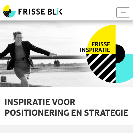
Frisse Blik - Naar de begin
Nav
FRISSE
INSPIRATIE
INSPIRATIE VOOR
POSITIONERING EN STRATEGIE