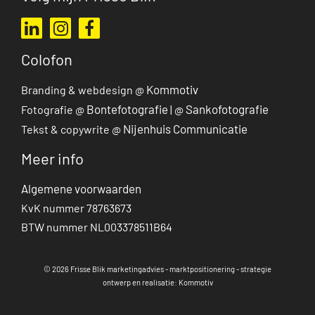
Ga naar mijn LinkedIn profiel
Ga naar mijn Instagram profiel
Ga naar mijn Facebook pagina
Colofon
Kommotiv
Branding & webdesign @
Bontefotografie
Sankofotografie
Fotografie @
| @
Nijenhuis Communicatie
Tekst & copywrite @
Meer info
Algemene voorwaarden
KvK nummer 78763673
BTW nummer NL003378511B64
© 2026 Frisse Blik marketingadvies - marktpositionering - strategie
ontwerp en realisatie: Kommotiv