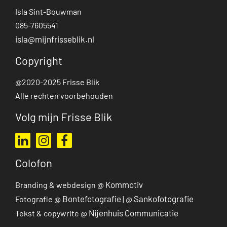
Isla Sint-Bouwman
085-7605541
isla@mijnfrisseblik.nl
Copyright
@2020-2025 Frisse Blik
Alle rechten voorbehouden
Volg mijn Frisse Blik
Ga naar mijn LinkedIn profiel
Ga naar mijn Instagram profiel
Ga naar mijn Facebook pagina
Colofon
Kommotiv
Branding & webdesign @
Bontefotografie
Sankofotografie
Fotografie @
| @
Nijenhuis Communicatie
Tekst & copywrite @