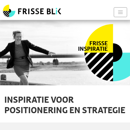
Frisse Blik - Naar de begin
Nav
FRISSE
INSPIRATIE
INSPIRATIE VOOR
POSITIONERING EN STRATEGIE