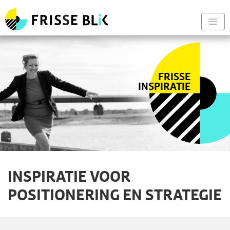
Frisse Blik - Naar de begin
Nav
FRISSE
INSPIRATIE
INSPIRATIE VOOR
POSITIONERING EN STRATEGIE