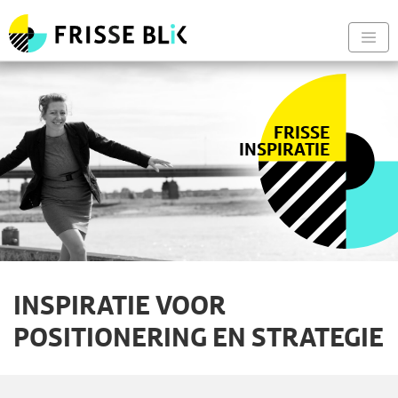
Frisse Blik - Naar de begin
Nav
FRISSE
INSPIRATIE
INSPIRATIE VOOR
POSITIONERING EN STRATEGIE