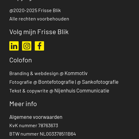
@2020-2025 Frisse Blik
Alle rechten voorbehouden
Volg mijn Frisse Blik
Ga naar mijn LinkedIn profiel
Ga naar mijn Instagram profiel
Ga naar mijn Facebook pagina
Colofon
Kommotiv
Branding & webdesign @
Bontefotografie
Sankofotografie
Fotografie @
| @
Nijenhuis Communicatie
Tekst & copywrite @
Meer info
Algemene voorwaarden
KvK nummer 78763673
BTW nummer NL003378511B64