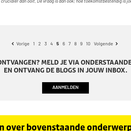
 crucialer dan ooit. De vraag is dan ook; hoe toekomstbestendig is jo
1
2
3
4
5
6
7
8
9
10
ONTVANGEN? MELD JE VIA ONDERSTAAND
EN ONTVANG DE BLOGS IN JOUW INBOX.
AANMELDEN
en over bovenstaande onderwerpe