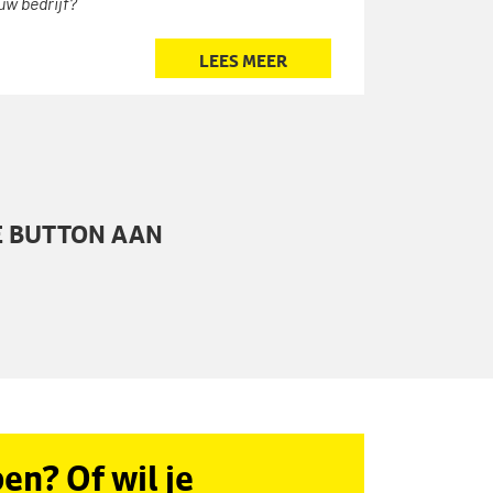
uw bedrijf?
LEES MEER
E BUTTON AAN
n? Of wil je