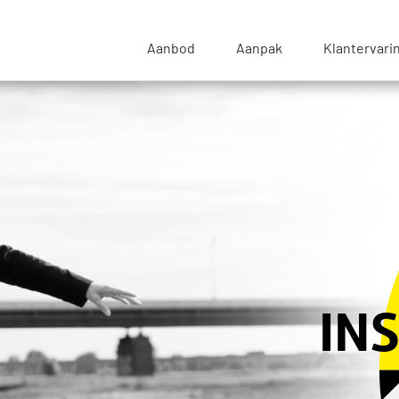
sse Blik - Naar de beginpagina
Aanbod
Aanpak
Klantervari
IN