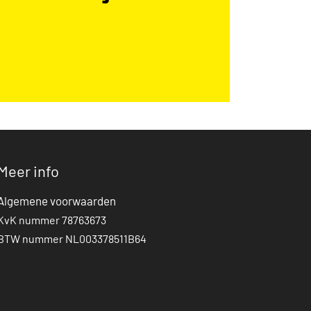
Meer info
Algemene voorwaarden
KvK nummer 78763673
BTW nummer NL003378511B64