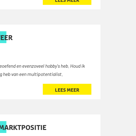
LEES MEER
TEER
beoefend en evenzoveel hobby's heb. Houd ik
eg heb van een multipotentialist.
LEES MEER
 MARKTPOSITIE