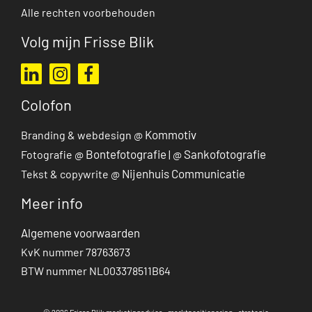
Alle rechten voorbehouden
Volg mijn Frisse Blik
Ga naar mijn LinkedIn profiel
Ga naar mijn Instagram profiel
Ga naar mijn Facebook pagina
Colofon
Kommotiv
Branding & webdesign @
Bontefotografie
Sankofotografie
Fotografie @
| @
Nijenhuis Communicatie
Tekst & copywrite @
Meer info
Algemene voorwaarden
KvK nummer 78763673
BTW nummer NL003378511B64