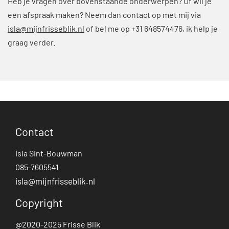
Heb je vragen over bovenstaande onderwerpen? Of wil je
een afspraak maken? Neem dan contact op met mij via
isla@mijnfrisseblik.nl
of bel me op +31 648574476, ik help je
graag verder.
Contact
Isla Sint-Bouwman
085-7605541
isla@mijnfrisseblik.nl
Copyright
@2020-2025 Frisse Blik