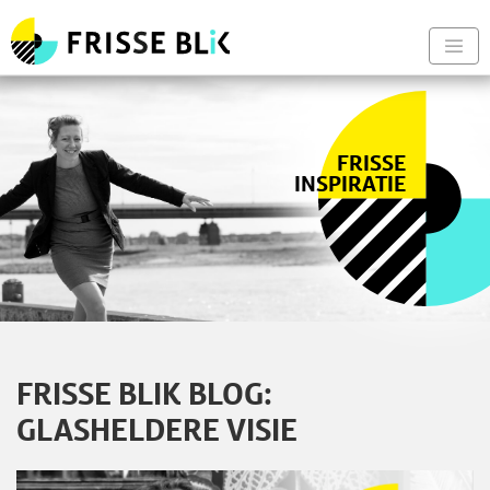
Frisse Blik - Naar de begin
Nav
FRISSE
INSPIRATIE
FRISSE BLIK BLOG:
GLASHELDERE VISIE