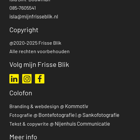
Isla Sint-Bouwman
085-7605541
isla@mijnfrisseblik.nl
Copyright
@2020-2025 Frisse Blik
Alle rechten voorbehouden
Volg mijn Frisse Blik
Ga naar mijn LinkedIn profiel
Ga naar mijn Instagram profiel
Ga naar mijn Facebook pagina
Colofon
Kommotiv
Branding & webdesign @
Bontefotografie
Sankofotografie
Fotografie @
| @
Nijenhuis Communicatie
Tekst & copywrite @
Meer info