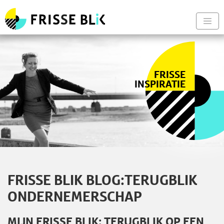
Frisse Blik - Naar de begin
Nav
FRISSE
INSPIRATIE
FRISSE BLIK BLOG:TERUGBLIK
ONDERNEMERSCHAP
MIJN FRISSE BLIK: TERUGBLIK OP EEN