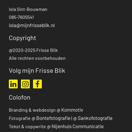
Isla Sint-Bouwman
085-7605541
isla@mijnfrisseblik.nl
Copyright
@2020-2025 Frisse Blik
Alle rechten voorbehouden
Volg mijn Frisse Blik
Ga naar mijn LinkedIn profiel
Ga naar mijn Instagram profiel
Ga naar mijn Facebook pagina
Colofon
Kommotiv
Branding & webdesign @
Bontefotografie
Sankofotografie
Fotografie @
| @
Nijenhuis Communicatie
Tekst & copywrite @