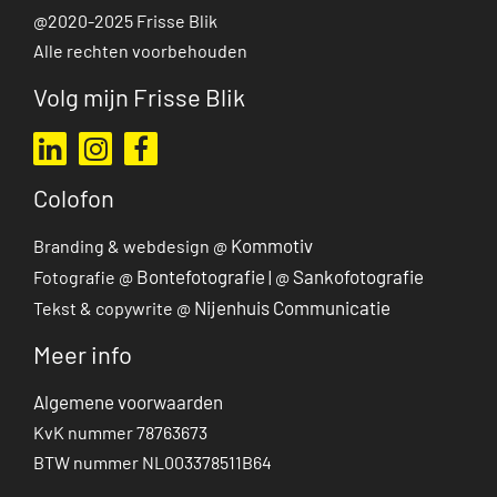
@2020-2025 Frisse Blik
Alle rechten voorbehouden
Volg mijn Frisse Blik
Ga naar mijn LinkedIn profiel
Ga naar mijn Instagram profiel
Ga naar mijn Facebook pagina
Colofon
Kommotiv
Branding & webdesign @
Bontefotografie
Sankofotografie
Fotografie @
| @
Nijenhuis Communicatie
Tekst & copywrite @
Meer info
Algemene voorwaarden
KvK nummer 78763673
BTW nummer NL003378511B64