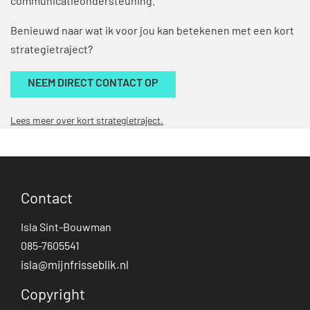
communicatieondersteuning.
Benieuwd naar wat ik voor jou kan betekenen met een kort
strategietraject?
NEEM DIRECT CONTACT OP
Lees meer over kort strategietraject.
Contact
Isla Sint-Bouwman
085-7605541
isla@mijnfrisseblik.nl
Copyright