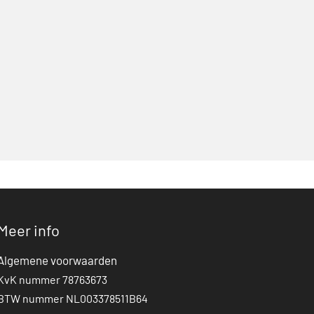
Meer info
Algemene voorwaarden
KvK nummer 78763673
BTW nummer NL003378511B64