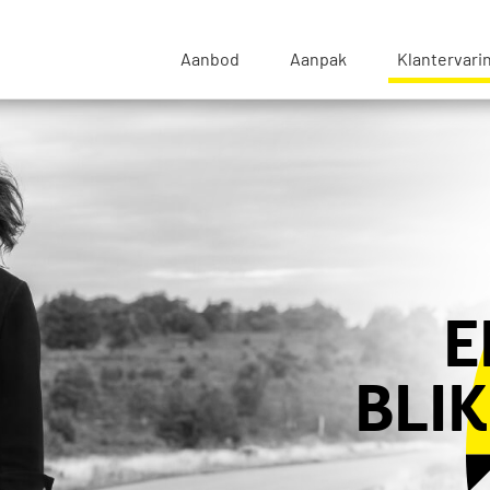
sse Blik - Naar de beginpagina
Aanbod
Aanpak
Klantervari
E
BLI