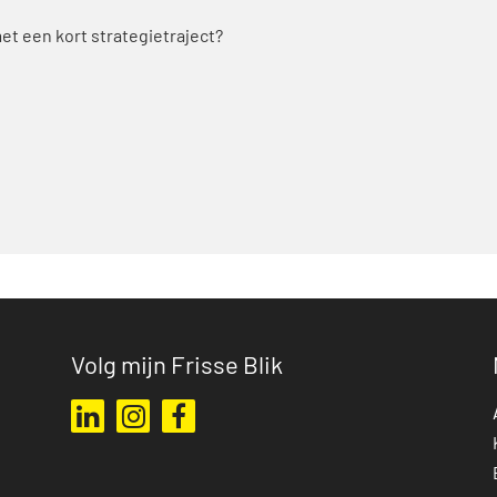
t een kort strategietraject?
Volg mijn Frisse Blik
Ga naar mijn LinkedIn profiel
Ga naar mijn Instagram profiel
Ga naar mijn Facebook pagina