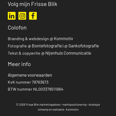
Volg mijn Frisse Blik
Ga naar mijn LinkedIn profiel
Ga naar mijn Instagram profiel
Ga naar mijn Facebook pagina
Colofon
Kommotiv
Branding & webdesign @
Bontefotografie
Sankofotografie
Fotografie @
| @
Nijenhuis Communicatie
Tekst & copywrite @
Meer info
Algemene voorwaarden
KvK nummer 78763673
BTW nummer NL003378511B64
© 2026 Frisse Blik marketingadvies - marktpositionering - strategie
ontwerp en realisatie: Kommotiv