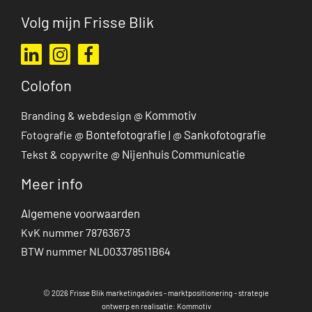
Volg mijn Frisse Blik
Ga naar mijn LinkedIn profiel
Ga naar mijn Instagram profiel
Ga naar mijn Facebook pagina
Colofon
Kommotiv
Branding & webdesign @
Bontefotografie
Sankofotografie
Fotografie @
| @
Nijenhuis Communicatie
Tekst & copywrite @
Meer info
Algemene voorwaarden
KvK nummer 78763673
BTW nummer NL003378511B64
© 2026 Frisse Blik marketingadvies - marktpositionering - strategie
ontwerp en realisatie: Kommotiv